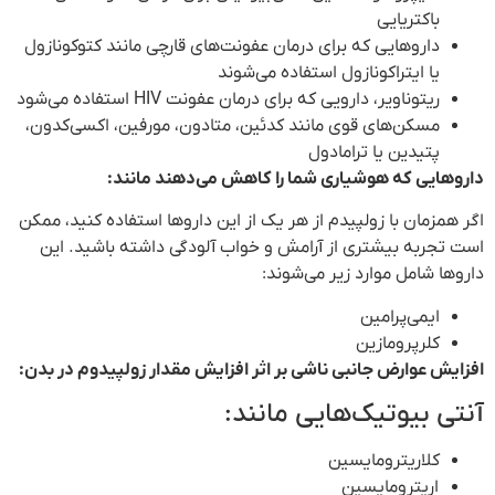
باکتریایی
داروهایی که برای درمان عفونت‌های قارچی مانند کتوکونازول
یا ایتراکونازول استفاده می‌شوند
ریتوناویر، دارویی که برای درمان عفونت HIV استفاده می‌شود
مسکن‌های قوی مانند کدئین، متادون، مورفین، اکسی‌کدون،
پتیدین یا ترامادول
داروهایی که هوشیاری شما را کاهش می‌دهند مانند:
اگر همزمان با زولپیدم از هر یک از این داروها استفاده کنید، ممکن
است تجربه بیشتری از آرامش و خواب آلودگی داشته باشید. این
داروها شامل موارد زیر می‌شوند:
ایمی‌پرامین
کلرپرومازین
افزایش عوارض جانبی ناشی بر اثر افزایش مقدار زولپیدوم در بدن:
آنتی بیوتیک‌هایی مانند:
کلاریترومایسین
اریترومایسین