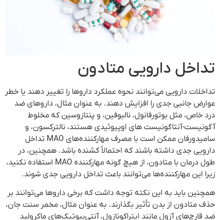
تداخل دارویی متادون
تداخلات دارویی می‌توانند نحوه عملکرد داروها را تغییر دهند یا خطر
عوارض جانبی جدی را افزایش دهند. به عنوان مثال، داروهای ضد
درد خاص، مثل بوتورفانول، نالبوفین، و پنتازوسین که مخلوط
آگونیست-آنتاگونیست های اوپیوئیدی هستند، نالترکسون، و
سامیدورفان ممکن است با مصرف مهارکننده‌های MAO تداخل
دارویی جدی داشته باشند که احتمالاً کشنده باشد. همچنین، در
طول درمان با متادون، از هیچ گونه مهارکننده MAO استفاده نکنید،
زیرا این مهارکننده‌ها می‌توانند باعث تداخل دارویی جدی شوند.
همچنین باید به این نکته توجه داشت که برخی داروها می‌توانند بر
حذف متادون از بدن تأثیر بگذارند. به عنوان مثال، مخمر سنت جان،
ضد قارچ‌های آزول مانند ایتراکونازول، آنتی‌بیوتیک‌های ماکرولید