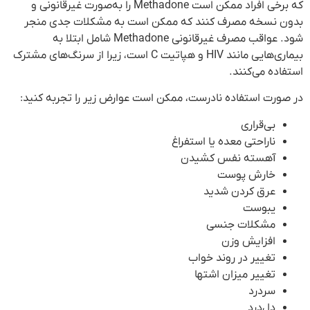
که برخی افراد ممکن است Methadone را به‌صورت غیرقانونی و
بدون نسخه مصرف کنند که ممکن است به مشکلات جدی منجر
شود. عواقب مصرف غیرقانونی Methadone شامل ابتلا به
بیماری‌هایی مانند HIV و هپاتیت C است، زیرا از سرنگ‌های مشترک
استفاده می‌کنند.
در صورت استفاده نادرست، ممکن است عوارض زیر را تجربه کنید:
بی‌قراری
ناراحتی معده یا استفراغ
آهسته نفس کشیدن
خارش پوست
عرق کردن شدید
یبوست
مشکلات جنسی
افزایش وزن
تغییر در روند خواب
تغییر میزان اشتها
سردرد
دل‌درد