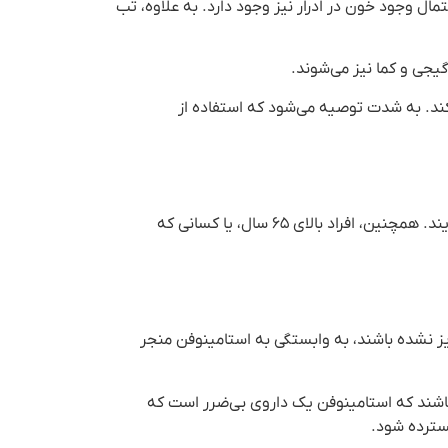
ینوفن شامل درد در سمت راست بالای بدن و زرد شدن پوست و چشم است. پس از ۷۲ ساعت، احتمال وجود خون در ادرار نیز وجود دارد. به علاوه، تب
جی و کما نیز می‌شوند.
کند. به شدت توصیه می‌شود که استفاده از
اشاره‌گر به این نکته ضروری است که بزرگسالان سالم باید حداکثر ۴۰۰۰ میلی گرم از استامینوفن کدئین را در یک روز مصرف نمایند. همچنین، افراد بالای ۶۵ سال، یا کسانی که
ز نشده باشند، به وابستگی به استامینوفن منجر
ه باشند که استامینوفن یک داروی بی‌ضرر است که
گسترده شود.